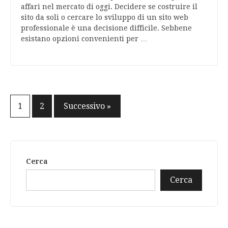
affari nel mercato di oggi. Decidere se costruire il
sito da soli o cercare lo sviluppo di un sito web
professionale è una decisione difficile. Sebbene
esistano opzioni convenienti per …
Paginazione
1
2
Successivo »
degli
articoli
Cerca
Cerca