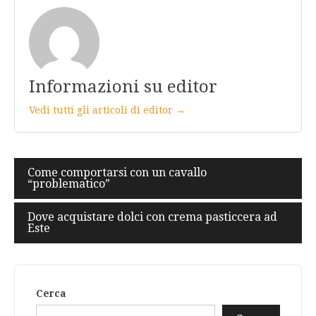
Informazioni su editor
Vedi tutti gli articoli di editor →
Navigazione
Come comportarsi con un cavallo
“problematico”
articoli
Dove acquistare dolci con crema pasticcera ad
Este
Cerca