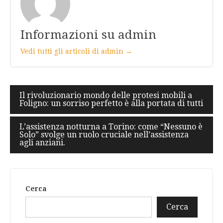
Informazioni su admin
Vedi tutti gli articoli di admin →
Navigazione
Il rivoluzionario mondo delle protesi mobili a
Foligno: un sorriso perfetto è alla portata di tutti
articoli
L’assistenza notturna a Torino: come “Nessuno è
Solo” svolge un ruolo cruciale nell’assistenza
agli anziani.
Cerca
Cerca