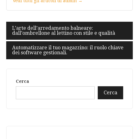
Vedi tutti gli articoli di admin →
Navigazione
L’arte dell’arredamento balneare:
dall’ombrellone al lettino con stile e qualità
articoli
Automatizzare il tuo magazzino: il ruolo chiave
dei software gestionali.
Cerca
Cerca