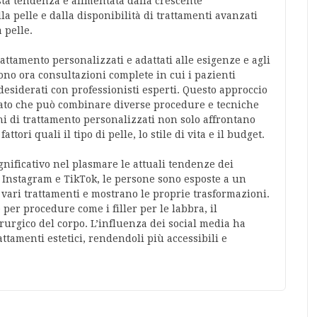
sta tendenza è alimentata dalla crescente
a pelle e dalla disponibilità di trattamenti avanzati
 pelle.
rattamento personalizzati e adattati alle esigenze e agli
frono ora consultazioni complete in cui i pazienti
 desiderati con professionisti esperti. Questo approccio
ato che può combinare diverse procedure e tecniche
iani di trattamento personalizzati non solo affrontano
tori quali il tipo di pelle, lo stile di vita e il budget.
nificativo nel plasmare le attuali tendenze dei
e Instagram e TikTok, le persone sono esposte a un
vari trattamenti e mostrano le proprie trasformazioni.
per procedure come i filler per le labbra, il
rurgico del corpo. L’influenza dei social media ha
ttamenti estetici, rendendoli più accessibili e