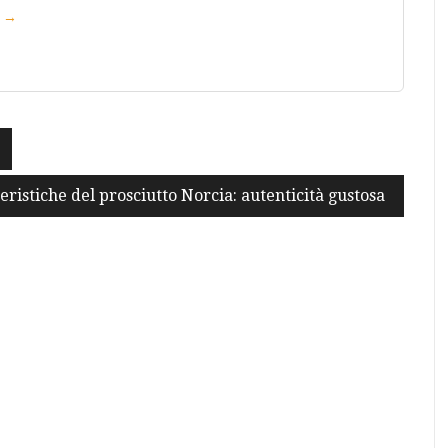
r →
eristiche del prosciutto Norcia: autenticità gustosa