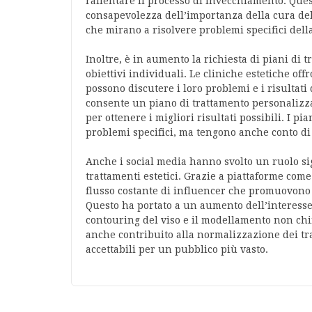
rallentare il processo di invecchiamento. Que
consapevolezza dell’importanza della cura dell
che mirano a risolvere problemi specifici della
Inoltre, è in aumento la richiesta di piani di t
obiettivi individuali. Le cliniche estetiche of
possono discutere i loro problemi e i risultati
consente un piano di trattamento personalizz
per ottenere i migliori risultati possibili. I p
problemi specifici, ma tengono anche conto di fat
Anche i social media hanno svolto un ruolo sig
trattamenti estetici. Grazie a piattaforme com
flusso costante di influencer che promuovono 
Questo ha portato a un aumento dell’interesse 
contouring del viso e il modellamento non chi
anche contribuito alla normalizzazione dei tra
accettabili per un pubblico più vasto.