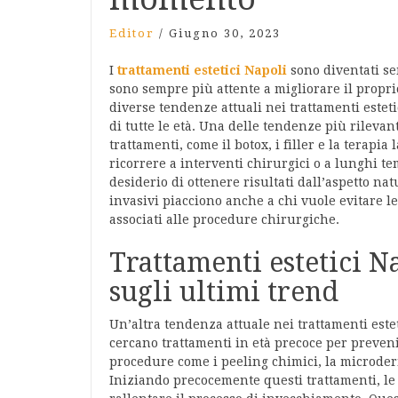
Editor
/
Giugno 30, 2023
I
trattamenti estetici
Napoli
sono diventati se
sono sempre più attente a migliorare il propr
diverse tendenze attuali nei trattamenti este
di tutte le età. Una delle tendenze più rileva
trattamenti, come il botox, i filler e la terapia
ricorrere a interventi chirurgici o a lunghi te
desiderio di ottenere risultati dall’aspetto nat
invasivi piacciono anche a chi vuole evitare l
associati alle procedure chirurgiche.
Trattamenti estetici N
sugli ultimi trend
Un’altra tendenza attuale nei trattamenti estet
cercano trattamenti in età precoce per preveni
procedure come i peeling chimici, la microder
Iniziando precocemente questi trattamenti, l