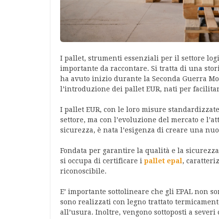
I pallet, strumenti essenziali per il settore lo
importante da raccontare. Si tratta di una sto
ha avuto inizio durante la Seconda Guerra Mon
l’introduzione dei pallet EUR, nati per facilita
I pallet EUR, con le loro misure standardizzat
settore, ma con l’evoluzione del mercato e l’a
sicurezza, è nata l’esigenza di creare una nuova
Fondata per garantire la qualità e la sicurezza
si occupa di certificare i
pallet epal
, caratter
riconoscibile.
E’ importante sottolineare che gli EPAL non so
sono realizzati con legno trattato termicamente
all’usura. Inoltre, vengono sottoposti a severi 