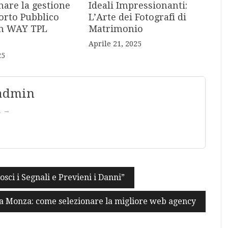
nare la gestione
Ideali Impressionanti:
orto Pubblico
L’Arte dei Fotografi di
on WAY TPL
Matrimonio
Aprile 21, 2025
25
 admin
in →
ci i Segnali e Previeni i Danni”
 a Monza: come selezionare la migliore web agency